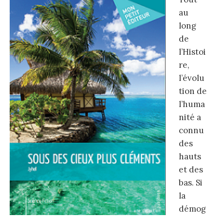
au
long
de
l’Histoi
re,
l’évolu
tion de
l’huma
nité a
connu
des
hauts
et des
bas. Si
la
démog