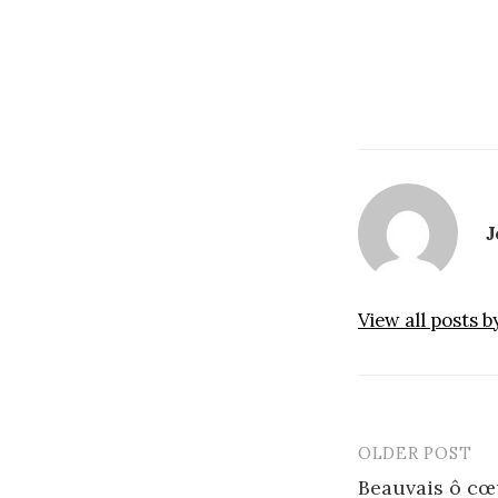
J
View all posts 
OLDER POST
Post
Beauvais ô cœu