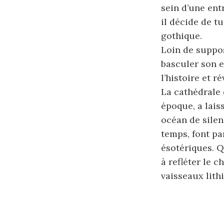
sein d’une ent
il décide de t
gothique.
Loin de suppos
basculer son e
l’histoire et ré
La cathédrale 
époque, a lai
océan de silen
temps, font par
ésotériques. Q
à refléter le 
vaisseaux lith