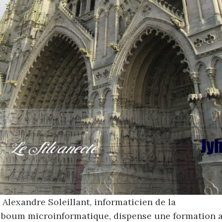
Alexandre Soleillant, informaticien de la
 boum microinformatique, dispense une formation 