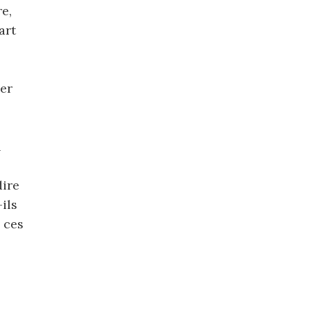
e,
art
ser
n
dire
ils
 ces