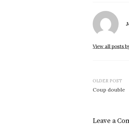
J
View all posts 
OLDER POST
Post
Coup double
navigatio
Leave a C