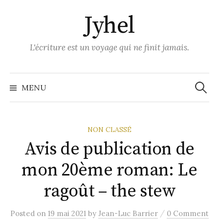
Skip
Jyhel
to
content
L'écriture est un voyage qui ne finit jamais.
Recher
MENU
NON CLASSÉ
Avis de publication de
mon 20ème roman: Le
ragoût – the stew
/
Posted
on
19 mai 2021
by
Jean-Luc Barrier
0 Comment